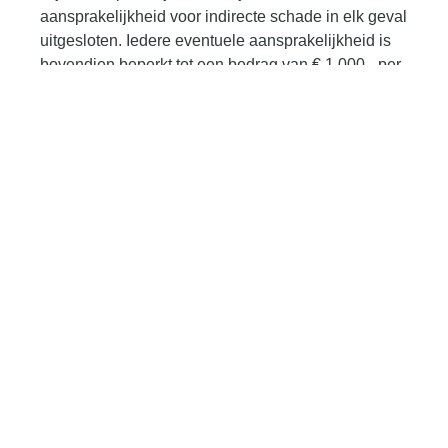
aansprakelijkheid voor indirecte schade in elk geval
uitgesloten. Iedere eventuele aansprakelijkheid is
bovendien beperkt tot een bedrag van € 1.000,- per
gebeurtenis en € 2.000,- per kalenderjaar. Verder
zal onze aansprakelijkheid hoe dan ook nooit meer
bedragen dan hetgeen door onze verzekering wordt
uitgekeerd.
11. Wat zijn uw rechten?
a) Recht op toegang en inzage
U hebt het recht om op elk moment gratis kennis te
nemen van uw persoonsgegevens, alsook van het
gebruik dat wij van uw persoonsgegevens maken
conform de bepalingen die gelden in de sector.
b) Recht op verbetering,verwijdering en beperking