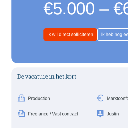
€5.000 – €
backoffice@select-projects.nl
backoffice@select-projects.nl
backoffice@select-projects.nl
Ik wil direct solliciteren
Ik heb nog e
De vacature in het kort
Production
Marktconf
Freelance / Vast contract
Justin