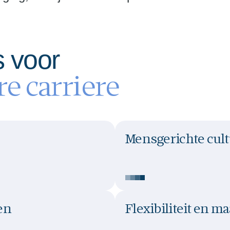
rs voor
e carriere
Mensgerichte cul
en
Flexibiliteit en m