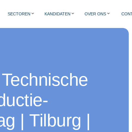
SECTOREN
KANDIDATEN
OVER ONS
CON
VACATURES
Jobs in Project Engineering
 Technische
Jobs in Productie & Techniek
ductie-
Jobs in Transport & Logistiek
g | Tilburg |